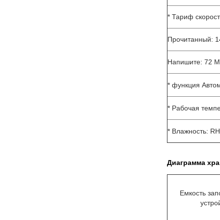
* Тариф скорос
Прочитанный: 1
Напишите: 72 M
* функция Авто
* Рабочая темпе
* Влажность: RH
Диаграмма хра
Емкость за
устро