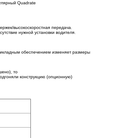
улярный Quadrate
ержек/высокоскоростная передача.
тсутствие нужной установки водителя.
рикладным обеспечением изменяет размеры
ено), то
подгоняли конструкцию (опционную)