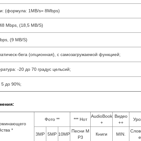
ти: (формула: 1MB/s= 8Mbps)
48 Mbps, (18,5 MB/S)
bps, (9 MB/S)
матическ-бега (опционная), с самозагружаемой функцией;
ратура: -20 до 70 градус цельсий;
 5 до 90%;
нения:
AudioBook
Видео
Фото **
*** Нот
Уро
+
++
поминающего
йства *
Песни M
Слов
3MP
5MP
10MP
Книги
MIN.
P3
е