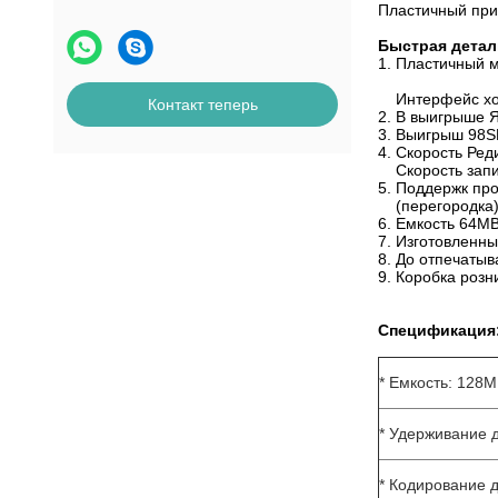
Пластичный при
Быстрая детал
1. Пластичный 
Интерфейс хозя
Контакт теперь
2. В выигрыше Я
3. Выигрыш 98S
4. Скорость Ред
Скорость зап
5. Поддержк пр
(перегородка
6. Емкость 64M
7. Изготовленны
8. До отпечаты
9. Коробка розн
Спецификация
* Емкость: 128
* Удерживание 
* Кодирование 