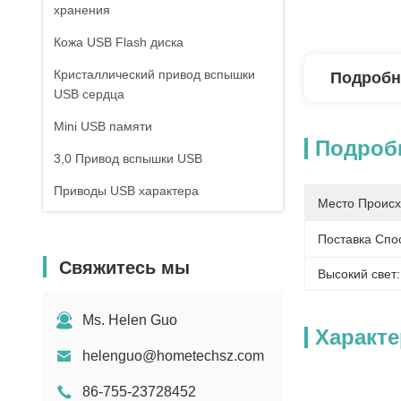
хранения
Кожа USB Flash диска
Кристаллический привод вспышки
Подробн
USB сердца
Mini USB памяти
Подроб
3,0 Привод вспышки USB
Приводы USB характера
Место Происх
Приводы ручки вспышки USB
Поставка Спо
Ручки USB закрутки
Свяжитесь мы
Высокий свет:
Ключевой форменный USB
Банк силы губной помады
Ms. Helen Guo
Характ
Приводы вспышки USB талрепа
helenguo@hometechsz.com
86-755-23728452