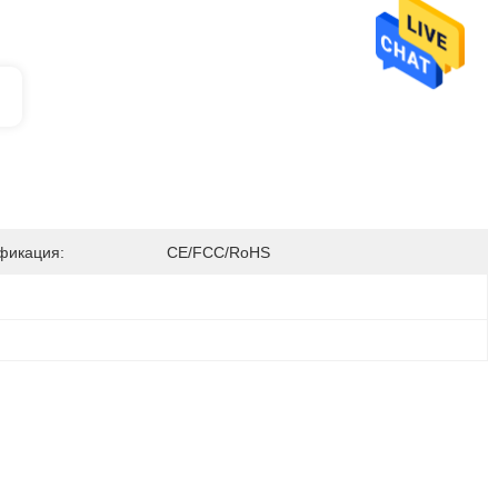
фикация:
CE/FCC/RoHS