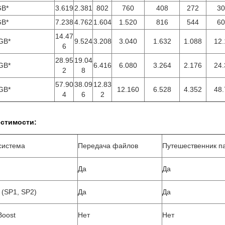
GB*
3.619
2.381
802
760
408
272
30
GB*
7.238
4.762
1.604
1.520
816
544
60
14.47
GB*
9.524
3.208
3.040
1.632
1.088
12.
6
28.95
19.04
GB*
6.416
6.080
3.264
2.176
24.
2
8
57.90
38.09
12.83
GB*
12.160
6.528
4.352
48.
4
6
2
стимости:
система
Передача файлов
Путешественник п
Да
Да
 (SP1, SP2)
Да
Да
Boost
Нет
Нет