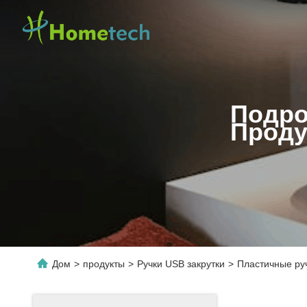
Подро
Проду
Дом
>
продукты
>
Ручки USB закрутки
>
Пластичные руч