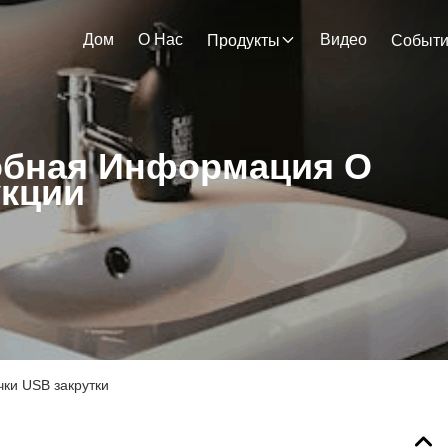
Дом
О Нас
Видео
Продукты
Событ
бная Информация О
кции
ки USB закрутки