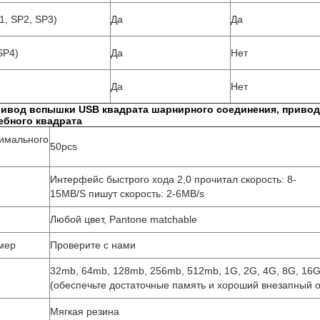
1, SP2, SP3)
Да
Да
SP4)
Да
Нет
Да
Нет
ивод вспышки USB квадрата шарнирного соединения, приво
ебного квадрата
имального
50pcs
Интерфейс быстрого хода 2,0 прочитал скорость: 8-
15MB/S пишут скорость: 2-6MB/s
Любой цвет, Pantone matchable
мер
Проверите с нами
32mb, 64mb, 128mb, 256mb, 512mb, 1G, 2G, 4G, 8G, 16
и
(обеспечьте достаточные память и хороший внезапный 
Мягкая резина