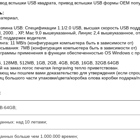
вод вспышки USB квадрата, привод вспышки USB формы OEM поп
ь:
материал,
ина USB: Спецификации 1.1/2.0 USB, высшая скорость USB подд
, 2000. , XP, Mac 9,0 вышеуказанный, Линукс 2,4 вышеуказанное, о
E поддержек водителя.
инга: 11 MB/s (конфигурация компьютера быть в зависимости от)
исывания: 7MB (конфигурация компьютера быть в зависимости от)
ограммы применения в функции обеспеченностью OS Windows с п
)
B, 128MB, 512MB, 1GB, 2GB, 4GB, 8GB, 16GB, 32GB.64GB
й на заказ логос печатая /engraving тепло приветствован.
вающ мы пошлем вами доказательство для утверждения (если спрош
иц большого части упаковки/цвета/коробка олова коробки подарка/
:
MB-64GB;
данных: над 10 летами;
данных больше чем 1.000.000 времен;