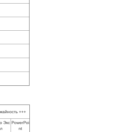
жайность +++
о Экс
PowerPoi
л
nt