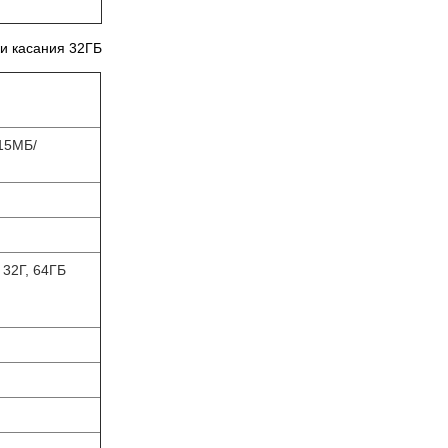
т
ки касания 32ГБ
-15МБ/
, 32Г, 64ГБ