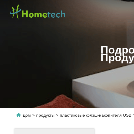
Подро
Проду
Дом
>
продукты
>
пластиковые флэш-накопителя USB