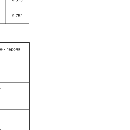
4 875
9 752
ник пароля
т
т