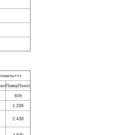
ктивиты+++
сел
ПоверПоинт
609
1 208
2 438