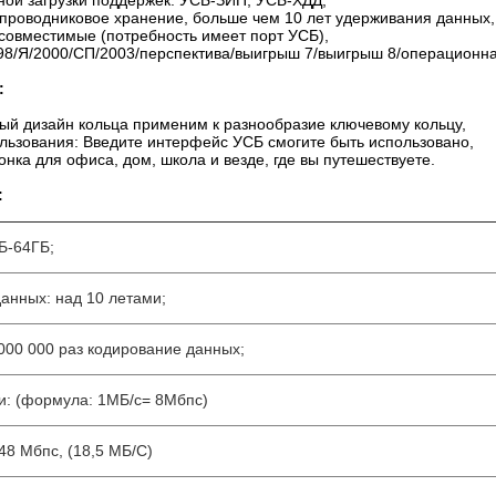
ной загрузки поддержек: УСБ-ЗИП, УСБ-ХДД,
упроводниковое хранение, больше чем 10 лет удерживания данных,
 совместимые (потребность имеет порт УСБ),
 98/Я/2000/СП/2003/перспектива/выигрыш 7/выигрыш 8/операционная
:
ный дизайн кольца применим к разнообразие ключевому кольцу,
ользования: Введите интерфейс УСБ смогите быть использовано,
нка для офиса, дом, школа и везде, где вы путешествуете.
:
Б-64ГБ;
данных: над 10 летами;
000 000 раз кодирование данных;
ти: (формула: 1МБ/с= 8Мбпс)
48 Мбпс, (18,5 МБ/С)