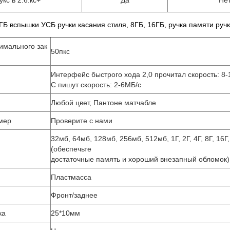
кс в 2.6.кс+
Да
Не
Б вспышки УСБ ручки касания стиля, 8ГБ, 16ГБ, ручка памяти руч
имального зак
50пкс
Интерфейс быстрого хода 2,0 прочитал скорость: 8
С пишут скорость: 2-6МБ/с
Любой цвет, Пантоне матчабле
мер
Проверите с нами
32мб, 64мб, 128мб, 256мб, 512мб, 1Г, 2Г, 4Г, 8Г, 16Г
и
(обеспечьте
достаточные память и хороший внезапный обломок)
Пластмасса
Фронт/заднее
ка
25*10мм