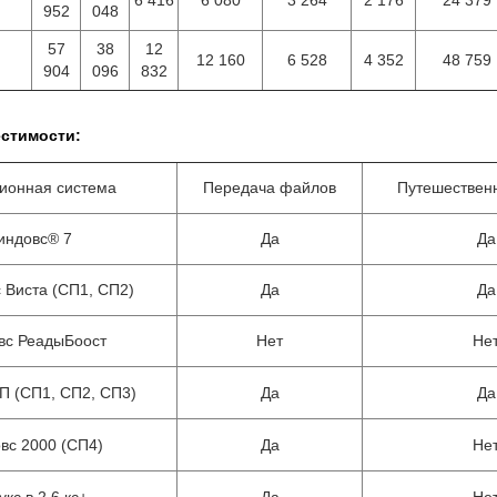
6 416
6 080
3 264
2 176
24 379
952
048
57
38
12
12 160
6 528
4 352
48 759
904
096
832
стимости:
ионная система
Передача файлов
Путешествен
индовс® 7
Да
Да
 Виста (СП1, СП2)
Да
Да
вс РеадыБоост
Нет
Не
П (СП1, СП2, СП3)
Да
Да
вс 2000 (СП4)
Да
Не