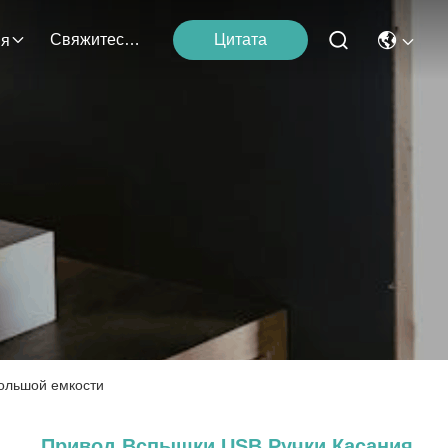
Свяжитесь Мы
Цитата
ия
большой емкости
Привод Вспышки USB Ручки Касания,