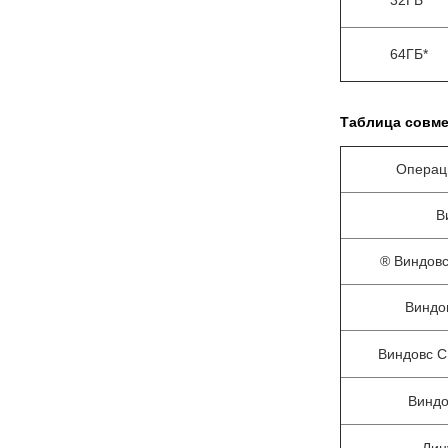
32ГБ*
64ГБ*
Таблица совме
Операц
В
® Виндовс
Виндо
Виндовс С
Виндо