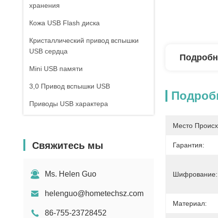
хранения
Кожа USB Flash диска
Кристаллический привод вспышки
USB сердца
Подробн
Mini USB памяти
3,0 Привод вспышки USB
Подроб
Приводы USB характера
Приводы ручки вспышки USB
Место Происх
Ручки USB закрутки
Свяжитесь мы
Гарантия:
Ключевой форменный USB
Банк силы губной помады
Ms. Helen Guo
Шифрование:
Приводы вспышки USB талрепа
helenguo@hometechsz.com
Материал:
86-755-23728452