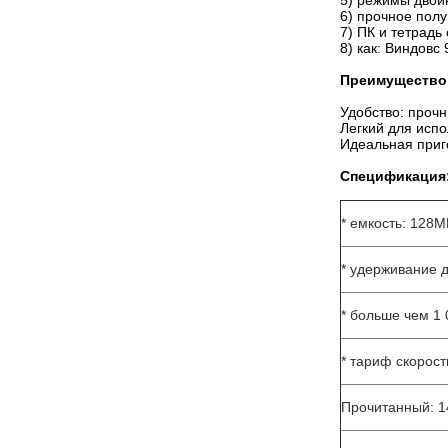
5) режимы двой
6) прочное пол
7) ПК и тетрадь
8) как: Виндовс
Преимущество
Удобство: проч
Легкий для исп
Идеальная приго
Спецификация
* емкость: 128М
* удерживание 
* больше чем 1 
* тариф скорос
Прочитанный: 1