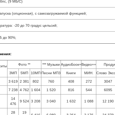
бпс, (9 МБ/С)
запуска (опционная), с самозагружаемой функцией;
ратура: -20 до 70 градус цельсий;
 5 до 90%;
нения:
Фото **
*** Музыки
АудиоБоок+
Видео++
Проду
ситы
3МП
5МП
10МП
Песни МП3
Книги
МИН.
Слово Экс
3 619
2 381
802
760
408
272
3047
7 238
4 762
1 604
1 520
816
544
6095
14
9 524
3 208
3 040
1 632
1 088
12 190
476
28
19