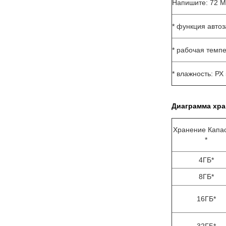
Напишите: 72 М
* функция авто
* рабочая темпе
* влажность: РХ
Диаграмма хра
Хранение Капа
*
4ГБ*
8ГБ*
16ГБ*