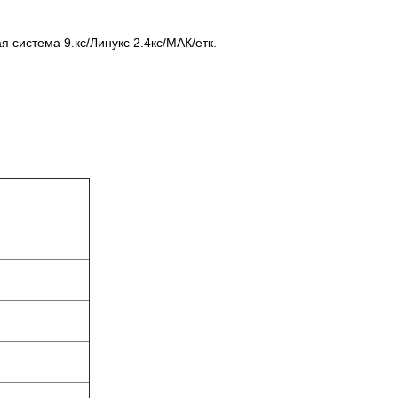
 система 9.кс/Линукс 2.4кс/МАК/етк.