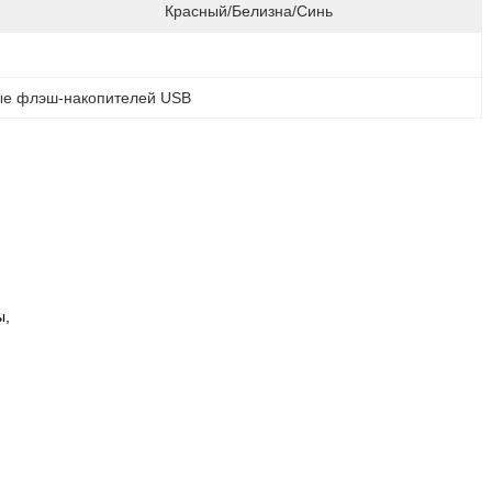
Красный/белизна/синь
ые флэш-накопителей USB
ы,