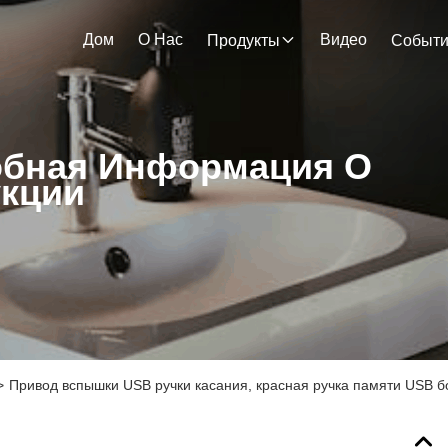
Дом
О Нас
Видео
Продукты
Событ
бная Информация О
кции
>
Привод вспышки USB ручки касания, красная ручка памяти USB 