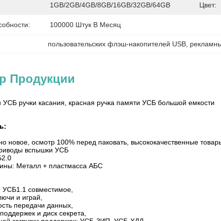
1GB/2GB/4GB/8GB/16GB/32GB/64GB
Цвет:
собности:
100000 Штук В Месяц
пользовательских флэш-накопителей USB
, 
рекламн
ер Продукции
 УСБ ручки касания, красная ручка памяти УСБ большой емкости
ь:
о новое, осмотр 100% перед паковать, высококачественные товар
Приводы вспышки УСБ
2.0
ины: Металл + пластмасса АБС
, УСБ1.1 совместимое,
лючи и играй,
ость передачи данных,
 поддержек и диск секрета,