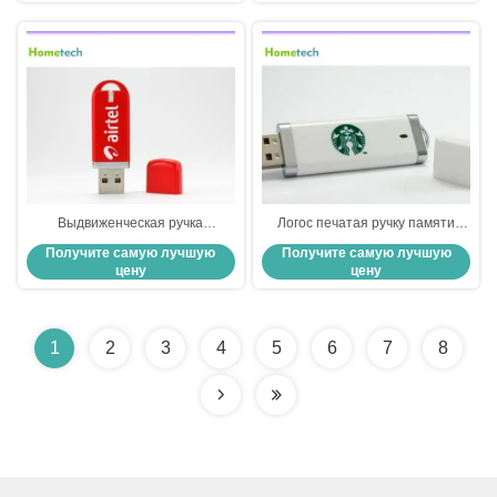
Выдвиженческая ручка
Логос печатая ручку памяти
128mb/256MB/512mb/1gb
USB, привод вспышки USB USB
Получите самую лучшую
Получите самую лучшую
памяти USB логоса привода 3,0
3,0 быстрого хода
цену
цену
вспышки USB подарка
1
2
3
4
5
6
7
8