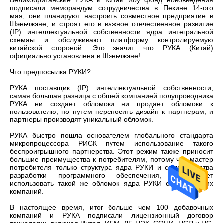
Великобританские РУКА и Китай Хоу фонд нововведения
подписали меморандум сотрудничества в Пекине 14-ого
мая, они планируют настроить совместное предприятие в
Шэньчжэне, и строят его в важное отечественное развитие
(IP) интеллектуальной собственности ядра интегральной
схемаы и обслуживают платформу контролируемую
китайской стороной. Это значит что РУКА (Китай)
официально установлена в Шэньчжэне!
Что предпосылка РУКИ?
РУКА поставщик (IP) интеллектуальной собственности,
самая большая разница с общей компанией полупроводника
РУКА ни создает обломоки ни продает обломоки к
пользователю, но путем переносить дизайн к партнерам, и
партнеры производят уникальный обломок.
РУКА быстро пошла основателем глобального стандарта
микропроцессора РИСК путем использование такого
беспроигрышного партнерства. Этот режим также приносит
большие преимущества к потребителям, потому что мастер
потребителя только структура ядра РУКИ и свои средства
разработки программного обеспечения, вы может
использовать такой же обломок ядра РУКИ от нескольких
компаний.
В настоящее время, итог больше чем 100 добавочных
компаний и РУКА подписали лицензионный договор