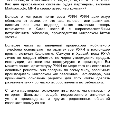
технологии, включая Интел, ИБМ, ЛГ, НЭК, СОНИ, НСП и НС.
Как для программной системы будет партнером, включая
Майкрософт, МРИ и серию известных компаний.
Больше о контракте почти всем РУКИ РУКИ архитектур
обломока от земли, ли это ваш телефон или разжигает,
система иос или андроид, такая компания теперь
включается в Китай который с широкомасштабным
потреблением обломока, производители микросхем Китая
угожен.
Большее часть из заведений процессора мобильного
телефона основывают на архитектуре РУКИ в настоящее
время, включая Квалькомм, Самсунг и Хуавай, пока РУКА
лично не создает обломок, но через утверждение продать
инструкции, изготовители конструируют и производят. Вы
можете понять архитектуру РУКИ по мере того как секретные
основные рецепты, оно проданы по всему миру, различные
производители микросхем как различные шеф-повара, они
принимаете основные рецепты для того чтобы сделать
различные кухни согласно их собственным потребностям.
С таким партнером технологии гигантским, мы считаем, что
интернет Шэньчжэня вещей, искусственного интеллекта,
умного производства и других родственных областей
извлекает пользу из его.