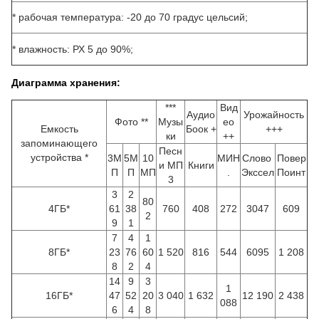
* рабочая температура: -20 до 70 градус цельсий;
* влажность: РХ 5 до 90%;
Диаграмма хранения:
***
Вид
Аудио
Урожайность
Фото **
Музы
ео
Емкость
Боок +
+++
ки
++
запоминающего
Песн
устройства *
3М
5М
10
МИН
Слово
Повер
и МП
Книги
П
П
МП
.
Экссел
Поинт
3
3
2
80
4ГБ*
61
38
760
408
272
3047
609
2
9
1
7
4
1
8ГБ*
23
76
60
1 520
816
544
6095
1 208
8
2
4
14
9
3
1
16ГБ*
47
52
20
3 040
1 632
12 190
2 438
088
6
4
8