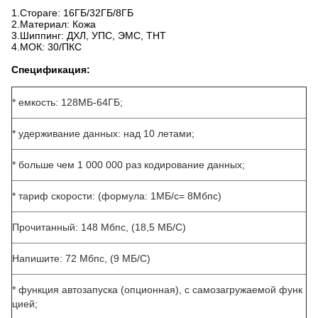
1.Стораге: 16ГБ/32ГБ/8ГБ
2.Материал: Кожа
3.Шиппинг: ДХЛ, УПС, ЭМС, ТНТ
4.МОК: 30/ПКС
Спецификация:
* емкость: 128МБ-64ГБ;
* удерживание данных: над 10 летами;
* больше чем 1 000 000 раз кодирование данных;
* тариф скорости: (формула: 1МБ/с= 8Мбпс)
Прочитанный: 148 Мбпс, (18,5 МБ/С)
Напишите: 72 Мбпс, (9 МБ/С)
* функция автозапуска (опционная), с самозагружаемой функ
цией;