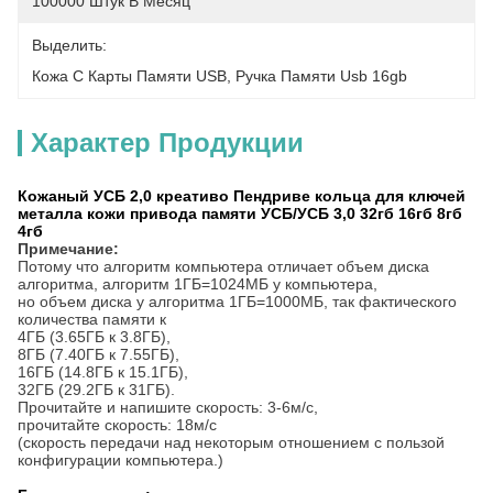
100000 Штук В Месяц
Выделить:
Кожа С Карты Памяти USB
, 
Ручка Памяти Usb 16gb
Характер Продукции
Кожаный УСБ 2,0 креативо Пендриве кольца для ключей
металла кожи привода памяти УСБ/УСБ 3,0 32гб 16гб 8гб
4гб
Примечание:
Потому что алгоритм компьютера отличает объем диска
алгоритма, алгоритм 1ГБ=1024МБ у компьютера,
но объем диска у алгоритма 1ГБ=1000МБ, так фактического
количества памяти к
4ГБ (3.65ГБ к 3.8ГБ),
8ГБ (7.40ГБ к 7.55ГБ),
16ГБ (14.8ГБ к 15.1ГБ),
32ГБ (29.2ГБ к 31ГБ).
Прочитайте и напишите скорость: 3-6м/с,
прочитайте скорость: 18м/с
(скорость передачи над некоторым отношением с пользой
конфигурации компьютера.)