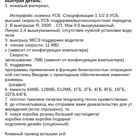
Быстрая деталь:
1. кожаный материал,
Интерфейс хозяина УСБ: Спецификации 1.1/2.0 УСБ,
высшая скорость УСБ поддержек/высокоскоростная передача.
2. В выигрыше Я, 2000. , СП, Мак 9,0 вышеуказанный,
Линукс 2,4 вышеуказанный, отсутствие нужной установки води
теля.
3. выигрыш 98СЭ поддержек водителя.
4. чтение скорости: 11 МБ/
с (зависит от конфигурации компьютера)
Скорость
записывания: 7МБ (зависит от конфигурации компьютера)
5. поддержка
программы применения в функции безопасностью операцион
ной системы Виндовс с прикладным обеспечением изменяет
размеры
(раздел)
6. емкость 64МБ, 128МБ, 512МБ, 1ГБ, 2ГБ, 4ГБ, 8ГБ, 16ГБ,
32ГБ.64ГБ
7. логотип таможни печатая /engraving тепло приветствован.
8. до отпечатывающ мы отправим вами доказательство для ут
верждения (если спрошено), то
9. пакуя коробка розниц большей части/цвета/
коробка олова коробки подарка/
подгоняли дизайн (опционный)
Кожаный привод вспышки усб