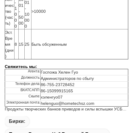
-
01
ичес
01
1
-
тво
-
>10000
0
10
(час
50
0
00
ть)
00
0
0
Эст.
Вре
мя
8
15
25
Быть обсуженным
(дни
)
Свяжитесь мы:
Агента:
Госпожа Хелен Гуо
Должность:
Администраторов по сбыту
Телефон дела:
86-755-23728452
ВХАТСАПП:
86-15099915165
Скыпе:
хэленгуо07
Электронная почта:
helenguo@hometechsz.com
Продукты творческих банков приводов и силы вспышки УСБ…
Бирки: