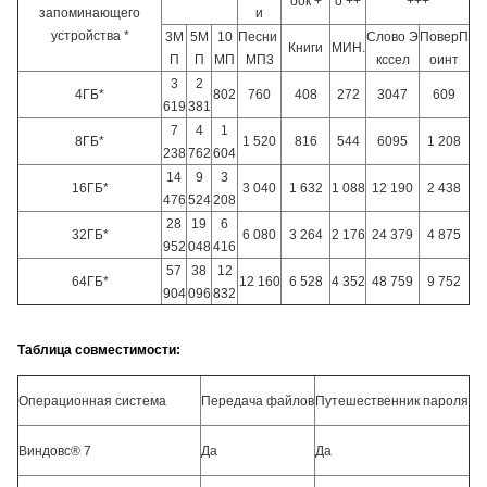
оок +
о ++
+++
запоминающего
и
устройства *
3М
5М
10
Песни
Слово Э
ПоверП
Книги
МИН.
П
П
МП
МП3
кссел
оинт
3
2
4ГБ*
802
760
408
272
3047
609
619
381
7
4
1
8ГБ*
1 520
816
544
6095
1 208
238
762
604
14
9
3
16ГБ*
3 040
1 632
1 088
12 190
2 438
476
524
208
28
19
6
32ГБ*
6 080
3 264
2 176
24 379
4 875
952
048
416
57
38
12
64ГБ*
12 160
6 528
4 352
48 759
9 752
904
096
832
Таблица совместимости:
Операционная система
Передача файлов
Путешественник пароля
Виндовс® 7
Да
Да