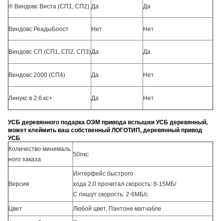
® Виндовс Виста (СП1, СП2)
Да
Да
Виндовс РеадыБоост
Нет
Нет
Виндовс СП (СП1, СП2, СП3)
Да
Да
Виндовс 2000 (СП4)
Да
Нет
Линукс в 2.6.кс+
Да
Нет
УСБ деревянного подарка ОЭМ привода вспышки УСБ деревянный,
может клеймить ваш собственный ЛОГОТИП, деревянный привод
УСБ
Количество минималь
50пкс
ного заказа
Интерфейс быстрого
Версия
хода 2,0 прочитал скорость: 8-15МБ/
С пишут скорость: 2-6МБ/с
Цвет
Любой цвет, Пантоне матчабле