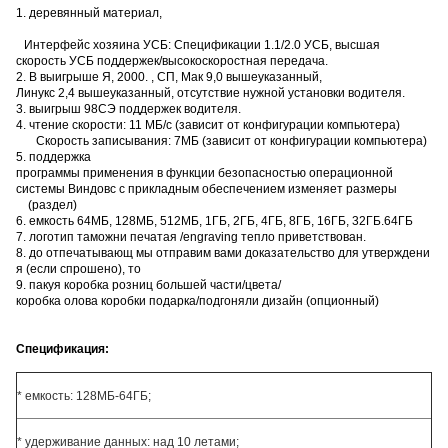
1. деревянный материал,
Интерфейс хозяина УСБ: Спецификации 1.1/2.0 УСБ, высшая
скорость УСБ поддержек/высокоскоростная передача.
2. В выигрыше Я, 2000. , СП, Мак 9,0 вышеуказанный,
Линукс 2,4 вышеуказанный, отсутствие нужной установки водителя.
3. выигрыш 98СЭ поддержек водителя.
4. чтение скорости: 11 МБ/с (зависит от конфигурации компьютера)
Скорость записывания: 7МБ (зависит от конфигурации компьютера)
5. поддержка
программы применения в функции безопасностью операционной
системы Виндовс с прикладным обеспечением изменяет размеры
(раздел)
6. емкость 64МБ, 128МБ, 512МБ, 1ГБ, 2ГБ, 4ГБ, 8ГБ, 16ГБ, 32ГБ.64ГБ
7. логотип таможни печатая /engraving тепло приветствован.
8. до отпечатывающ мы отправим вами доказательство для утверждени
я (если спрошено), то
9. пакуя коробка розниц большей части/цвета/
коробка олова коробки подарка/подгоняли дизайн (опционный)
Спецификация:
* емкость: 128МБ-64ГБ;
* удерживание данных: над 10 летами;