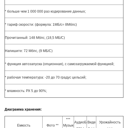
* больше чем 1 000 000 раз кодирование данных;
* тариф скорости: (формула: 1МБ/с= 8Мбпс)
Прочитанный: 148 Мбпс, (18,5 МБ/С)
Напишите: 72 Мбпс, (9 МБ/С)
* функция автозапуска (опционная), с самозагружаемой функцией;
* рабочая температура: -20 до 70 градус цельсий;
* влажность: РХ 5 до 90%;
Диаграмма хранения:
***
АудиоБ
Виде
Урожайность
Емкость
Фото **
Музык