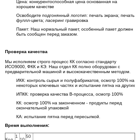
Цена: конкурентоспособная цена основанная на
хорошем качестве
Освободите подгонянный логотип: печать экрана; печать
фуллл-цвета; ласеринг гравировка
Пакет: Наш нормальный пакет, особенный пакет должен
быть сообщен перед заказом.
Проверка качества
Мы исполняем строго процесс КК согласно стандарту
ИСО9000, ФКК и КЭ. Наш отдел КК полно оборудован с
предварительной машиной и высококачественным методом.
ИКК: контроль сырья и полуфабрикатов, осмотр 100% на
некоторых ключевых частях и испытание пятна на других
ИПКК: проверка качества В-процесса, осмотр 100%
КК: осмотр 100% на законченном - продукты перед
окончательной упаковкой
КА: испытание пятна перед пересылкой.
Время выполнения:
1
50
Кол
10