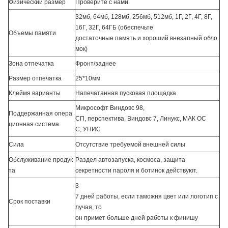
Физический размер
Проверите с нами
32мб, 64мб, 128мб, 256мб, 512мб, 1Г, 2Г, 4Г, 8Г,
16Г, 32Г, 64ГБ (обеспечьте
Объемы памяти
достаточные память и хороший внезапный обло
мок)
Зона отпечатка
Фронт/заднее
Размер отпечатка
25*10мм
Клеймя варианты
Напечатанная пусковая площадка
Микрософт Виндовс 98,
Поддержанная опера
СП, перспектива, Виндовс 7, Линукс, МАК ОС
ционная система
С, УНИС
Сила
Отсутствие требуемой внешней силы
Обслуживание продук
Раздел автозапуска, космоса, защита
та
секретности пароля и ботинок действуют.
3-
7 дней работы, если таможня цвет или логотип с
Срок поставки
лучая, то
он примет больше дней работы к финишу