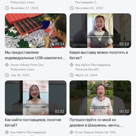
образовательных игрушек.
Prdouction Lines
Поставщика С
Конкурентоспособными
November 17, 2023
December 01, 2023
Ценами
00:14
02:12
Мы предоставляем
Какую выставку можно посетить в
индивидуальные USB-накопители
Китае?
и срок поставки с вашим логотипом
Some Vidoes From Our
Как Найти Поставщиков,
в течение 5 дней.
Prdouction Lines
Посетив Китай?
July 20, 2021
March 12, 2024
02:02
00:52
Как найти поставщиков, посетив
Путешествуйте со мной из
Китай?
деревни в Шэньчжэнь: мечты,
стремления и торговые идеи!
Как Найти Поставщиков,
Если Заказы Упали На 70%,