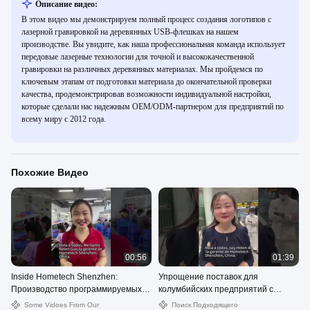
Описание видео:
В этом видео мы демонстрируем полный процесс создания логотипов с
лазерной гравировкой на деревянных USB-флешках на нашем
производстве. Вы увидите, как наша профессиональная команда использует
передовые лазерные технологии для точной и высококачественной
гравировки на различных деревянных материалах. Мы пройдемся по
ключевым этапам от подготовки материала до окончательной проверки
качества, продемонстрировав возможности индивидуальной настройки,
которые сделали нас надежным OEM/ODM-партнером для предприятий по
всему миру с 2012 года.
Похожие Видео
00:56
01:39
Inside Hometech Shenzhen:
Упрощение поставок для
Производство программируемых
колумбийских предприятий с
игрушек и разработка
помощью Hometech Shenzhen
Some Vidoes From Our
Поиск Подходящего